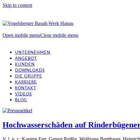
Skip to content
Open mobile menu
Close mobile menu
UNTERNEHMEN
ANGEBOT
KUNDEN
DOWNLOADS
DIE GRUPPE
KARRIERE
KONTAKT
VIDEOS
BLOG
Hochwasserschäden auf Rinderbügener 
V. l. n. r.: Karsten Farr, Gernot Reißig, Wolfgang Bretthauer, Heinr