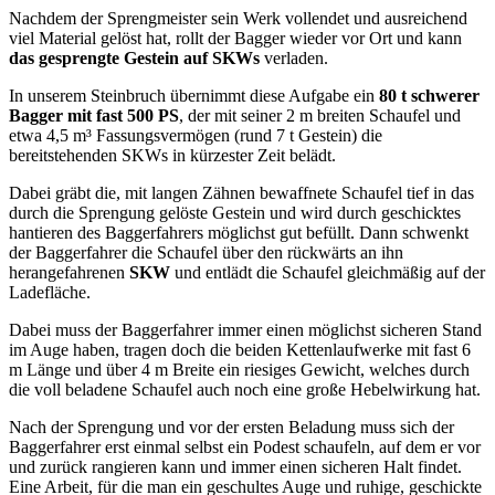
Nachdem der Sprengmeister sein Werk vollendet und ausreichend
viel Material gelöst hat, rollt der Bagger wieder vor Ort und kann
das gesprengte Gestein auf SKWs
verladen.
In unserem Steinbruch übernimmt diese Aufgabe ein
80 t schwerer
Bagger mit fast 500 PS
, der mit seiner 2 m breiten Schaufel und
etwa 4,5 m³ Fassungsvermögen (rund 7 t Gestein) die
bereitstehenden SKWs in kürzester Zeit belädt.
Dabei gräbt die, mit langen Zähnen bewaffnete Schaufel tief in das
durch die Sprengung gelöste Gestein und wird durch geschicktes
hantieren des Baggerfahrers möglichst gut befüllt. Dann schwenkt
der Baggerfahrer die Schaufel über den rückwärts an ihn
herangefahrenen
SKW
und entlädt die Schaufel gleichmäßig auf der
Ladefläche.
Dabei muss der Baggerfahrer immer einen möglichst sicheren Stand
im Auge haben, tragen doch die beiden Kettenlaufwerke mit fast 6
m Länge und über 4 m Breite ein riesiges Gewicht, welches durch
die voll beladene Schaufel auch noch eine große Hebelwirkung hat.
Nach der Sprengung und vor der ersten Beladung muss sich der
Baggerfahrer erst einmal selbst ein Podest schaufeln, auf dem er vor
und zurück rangieren kann und immer einen sicheren Halt findet.
Eine Arbeit, für die man ein geschultes Auge und ruhige, geschickte