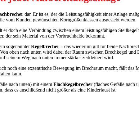
achbrecher
dar. Er ist es, der die Leistungsfähigkeit einer Anlage ma
in die vom Kunden gewünschten Korngrößenklassen ausgesiebt werden.
ellt er doch eine Verbindung zwischen einem leistungsfähigen Steilkeg
her, der sein Material von der Vorbruchhalde bekommt.
 ein sogenannter
Kegelbrecher –
das wiederum gilt für beide Nachbre
. Von oben nach unten wird dabei der Raum zwischen Brechkegel und B
auf seinem Weg nach unten immer stärker zerkleinert wird.
 auch noch eine exzentrische Bewegung im Brechraum macht, fällt das 
fallen kann.
fälle nach unten) mit einem
Flachkegelbrecher
(flaches Gefälle nach u
dass es anschließend nicht größer als eine Kinderfaust ist.