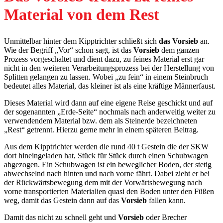
Material von dem Rest
Unmittelbar hinter dem Kipptrichter schließt sich
das Vorsieb
an.
Wie der Begriff „Vor“ schon sagt, ist das
Vorsieb
dem ganzen
Prozess vorgeschaltet und dient dazu, zu feines Material erst gar
nicht in den weiteren Verarbeitungsprozess bei der Herstellung von
Splitten gelangen zu lassen. Wobei „zu fein“ in einem Steinbruch
bedeutet alles Material, das kleiner ist als eine kräftige Männerfaust.
Dieses Material wird dann auf eine eigene Reise geschickt und auf
der sogenannten „Erde-Seite“ nochmals nach anderweitig weiter zu
verwendendem Material bzw. dem als Steinerde bezeichneten
„Rest“ getrennt. Hierzu gerne mehr in einem späteren Beitrag.
Aus dem Kipptrichter werden die rund 40 t Gestein die der SKW
dort hineingeladen hat, Stück für Stück durch einen Schubwagen
abgezogen. Ein Schubwagen ist ein beweglicher Boden, der stetig
abwechselnd nach hinten und nach vorne fährt. Dabei zieht er bei
der Rückwärtsbewegung dem mit der Vorwärtsbewegung nach
vorne transportierten Materialien quasi den Boden unter den Füßen
weg, damit das Gestein dann auf das
Vorsieb
fallen kann.
Damit das nicht zu schnell geht und
Vorsieb
oder Brecher