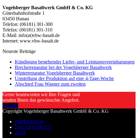
Vogelsberger Basaltwerk GmbH & Co. KG
Güterbahnhofstraße 1
63450 Hanau
Telefon: (06181) 301-300
Telefax: (06181) 301-310
E-Mail: info(at)vbw-basalt.de
Internet: www.vbw-basalt.de
Neueste Beiträge
Kündigung bestehender Liefer- und Leistungsvereinbarungen
Brecherreparatur bei der Vogelsberger Basaltwerk
Winterreparatur Vogelsberger Basaltwerk
Umstellung der Produktion auf eine 4-Tage-Woche
Abschied Frau Wagner zum zweiten
Gerne beantworten wir Ihre Fragen und
senden Ihnen das gewünschte Angebot.
Kontakt
Copyright Vogelsberger Basaltwerk GmbH & Co. KG
IMPRESSUM
DATENSCHUTZ
AGB