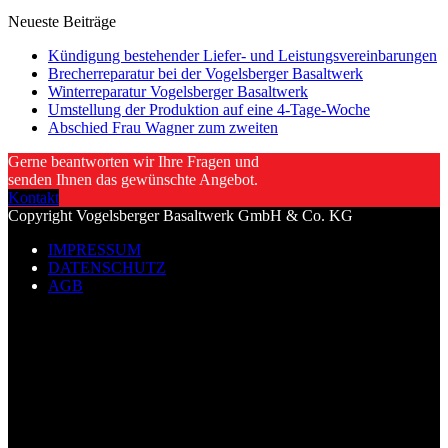
Neueste Beiträge
Kündigung bestehender Liefer- und Leistungsvereinbarungen
Brecherreparatur bei der Vogelsberger Basaltwerk
Winterreparatur Vogelsberger Basaltwerk
Umstellung der Produktion auf eine 4-Tage-Woche
Abschied Frau Wagner zum zweiten
Gerne beantworten wir Ihre Fragen und
senden Ihnen das gewünschte Angebot.
Kontakt
Copyright Vogelsberger Basaltwerk GmbH & Co. KG
IMPRESSUM
DATENSCHUTZ
AGB