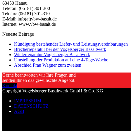
63450 Hanau
Telefon: (06181) 301-300
Telefax: (06181) 301-310
E-Mail: info(at)vbw-basalt.de
Internet: www.vbw-basalt.de
Neueste Beiträge
Kündigung bestehender Liefer- und Leistungsvereinbarungen
Brecherreparatur bei der Vogelsberger Basaltwerk
Winterreparatur Vogelsberger Basaltwerk
Umstellung der Produktion auf eine 4-Tage-Woche
Abschied Frau Wagner zum zweiten
Gerne beantworten wir Ihre Fragen und
senden Ihnen das gewünschte Angebot.
Kontakt
Copyright Vogelsberger Basaltwerk GmbH & Co. KG
IMPRESSUM
DATENSCHUTZ
AGB