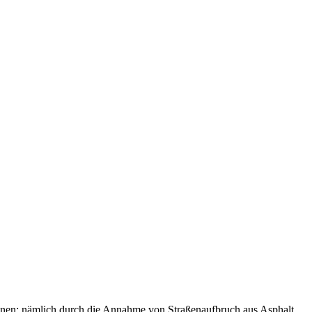
s können: nämlich durch die Annahme von Straßenaufbruch aus Asphalt