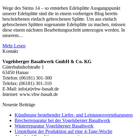
Wege des Steins 14 – so entstehen Edelsplitte Ausgangspunkt
unserer Edelsplitte sind die in einem vorherigen Blog bereits
beschriebenen einfach gebrochenen Splitte. Um aus einfach
gebrochenen Splitten sogenannte Edelsplitte zu machen, müssen
diese einem nächsten Bearbeitungsschritt unterzogen werden. In
unserem…
Mehr Lesen
Kontakt
Vogelsberger Basaltwerk GmbH & Co. KG
Güterbahnhofstraße 1
63450 Hanau
Telefon: (06181) 301-300
Telefax: (06181) 301-310
E-Mail: info(at)vbw-basalt.de
Internet: www.vbw-basalt.de
Neueste Beiträge
Kündigung bestehender Liefer- und Leistungsvereinbarungen
Brecherreparatur bei der Vogelsberger Basaltwerk
Winterreparatur Vogelsberger Basaltwerk
Umstellung der Produktion auf eine 4-Tage-Woche